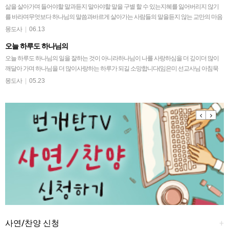
삶을 살아가며 들어야할 말과듣지 말아야할 말을 구별 할 수 있는지혜를 잃어버리지 않기
를 바라며무엇보다 하나님의 말씀과바르게 살아가는 사람들의 말을듣지 않는 교만의 마음
이 생겨지지 않고언제나 겸손히 들어야할 하나님 말…
몽도사
|
06.13
오늘 하루도 하나님의
오늘 하루도 하나님의 일을 잘하는 것이 아니라하나님이 나를 사랑하심을 더 깊이더 많이
깨달아 가며 하나님을 더 많이사랑하는 하루가 되길 소망합니다(임은미 선교사님 아침묵
상 후)어제보다 오늘오늘 보다 내일도 주님위해일…
몽도사
|
05.23
Previous
Next
사연/찬양 신청
+