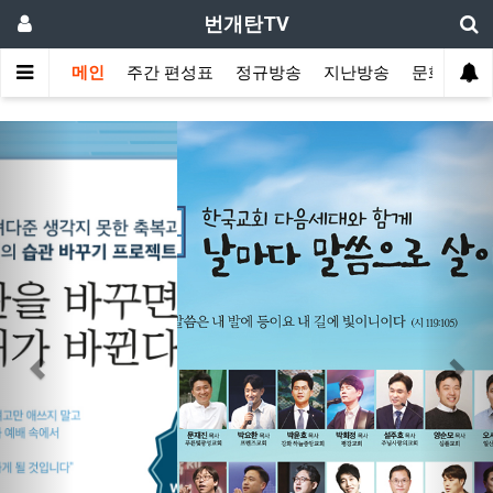
번개탄TV
메인
주간 편성표
정규방송
지난방송
문화사역
Previous
Nex