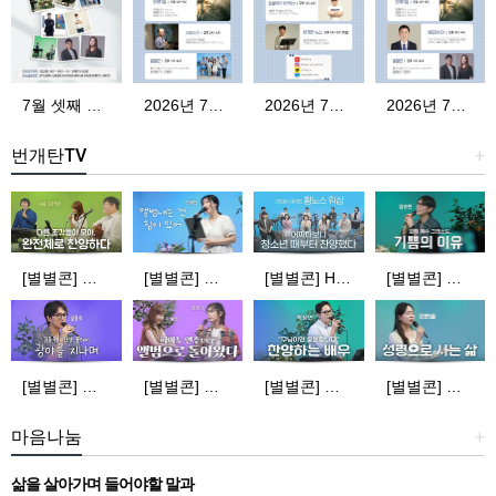
7월 셋째 주 편성표
2026년 7월 21일 화요일
2026년 7월 22일 수요일
2026년 7월 23일 목요일
번개탄TV
+
[별별콘] 퍼즐 프로젝트 | 다른 조각들이 모여 완전체로 찬양하다 | 번개탄TV
[별별콘] 정예원 | 앨범 내는 건 힘이 있어 | 번개탄TV
[별별콘] HYMNOS WORSHIP | 청소년때부터 기도로 세워진 | 번개탄TV
[별별콘] 임송현 | 오직 예수 그리스도, 기쁨의 이유 | 번개탄TV
[별별콘] 김동욱 | 김동욱의 찬양 플레이 | 번개탄TV
[별별콘] 민호기, 이혜전 | 앨범으로 돌아왔다! (피아노 연주ver.) | 번개탄TV
[별별콘] 박상연 | 찬양하는 배우 | 번개탄TV
[별별콘] 강한별 | 성령으로 사는 삶 | 번개탄TV
마음나눔
+
삶을 살아가며 들어야할 말과