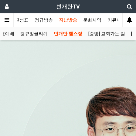
번개탄TV
주간 편성표
정규방송
지난방송
문화사역
커뮤니티
목요예배
땡큐잉글리쉬
번개탄 헬스장
[종방] 교회가는 길
[