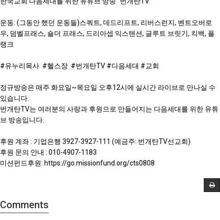
한국교회 다음세대를 위한 유튜브 방송 "번개탄TV" 

운동: (그동안 했던 운동들)스쿼트, 데드리프트, 리버스런지, 벤트오버로
우, 덤벨프래스, 숄더 프래스, 드리아셉 익스텐션, 글루트 브릿기, 킥백, 플
랭크

#유누리목사
#헬스장
 ​​​ ​
#번개탄TV​​
#다음세대
#교회
정규방송은 매주 화요일~목요일 오후12시에 실시간 라이브로 만나실 수 
있습니다.

번개탄TV는 여러분의 사랑과 후원으로 만들어지는 다음세대를 위한 유튜
브 방송입니다.

후원 계좌 : 기업은행 3927-3927-111 (예금주: 번개탄TV선교회)

후원 문의 안내 : 010-4907-1183

미션펀드후원: 
https://go.missionfund.org/cts0808
Comments