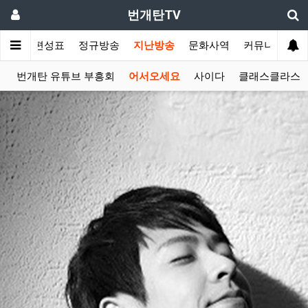
번개탄TV
주간 편성표
정규방송
지난방송
문화사역
커뮤니티
이
번개탄 유튜브 부흥회
어서오세요
사이다
클래스클라스