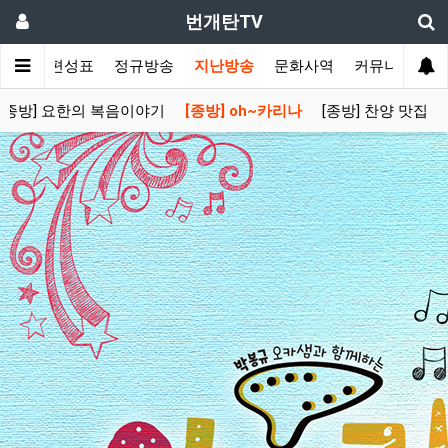
번개탄TV
주간 편성표
정규방송
지난방송
문화사역
커뮤니티
[종방] 요한의 복음이야기
[종방] oh~카리나
[종방] 찬양 맛집