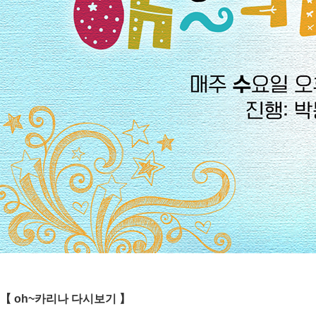
【
oh~카리나
다시보기 】