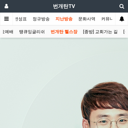
번개탄TV
주간 편성표
정규방송
지난방송
문화사역
커뮤니티
목요예배
땡큐잉글리쉬
번개탄 헬스장
[종방] 교회가는 길
[