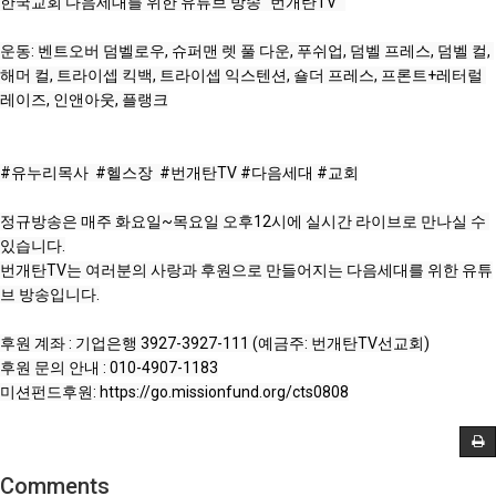
한국교회 다음세대를 위한 유튜브 방송 "번개탄TV" 

운동: 벤트오버 덤벨로우, 슈퍼맨 렛 풀 다운, 푸쉬업, 덤벨 프레스, 덤벨 컬, 
해머 컬, 트라이셉 킥백, 트라이셉 익스텐션, 숄더 프레스, 프론트+레터럴 
레이즈, 인앤아웃, 플랭크

#유누리목사
#헬스장
 ​​​ ​
#번개탄TV​​
#다음세대
#교회
정규방송은 매주 화요일~목요일 오후12시에 실시간 라이브로 만나실 수 
있습니다.

번개탄TV는 여러분의 사랑과 후원으로 만들어지는 다음세대를 위한 유튜
브 방송입니다.

후원 계좌 : 기업은행 3927-3927-111 (예금주: 번개탄TV선교회)

후원 문의 안내 : 010-4907-1183

미션펀드후원: 
https://go.missionfund.org/cts0808
Comments