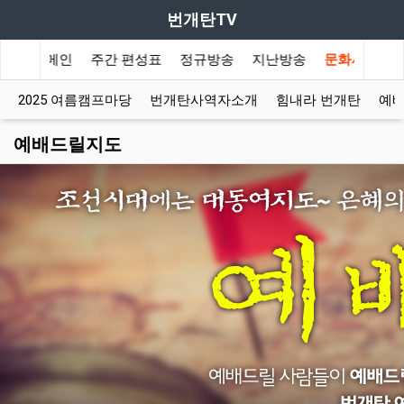
번개탄TV
성표
정규방송
지난방송
문화사역
커뮤니티
바로가기
2025 여름캠프마당
번개탄사역자소개
힘내라 번개탄
예
예배드릴지도