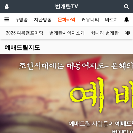
번개탄TV
성표
정규방송
지난방송
문화사역
커뮤니티
바로가기
2025 여름캠프마당
번개탄사역자소개
힘내라 번개탄
예
예배드릴지도