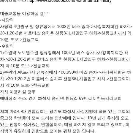
페이스북 주소
http://www.facebook.com/Maranatha.ministry
대중교통을 이용하실 경우
-사당역
사당역 4번출구 앞 정류장에서 1002번 버스 승차->사강복지회관 하차->
20-1,20-2번 마을버스 승차후 천등3리,새말입구 하차->천등교회까지 약
10분 도보->천등교회
-수원역
1)수원역.노보텔수원 정류장에서 1004번 버스 승차->사강복지회관 하
차->20-1,20-2번 마을버스 승차후 천등3리,새말입구 하차->천등교회까
지 약 10분 도보->천등교회
2)수원역.AK프라자 정류장에서 400,990번 버스 승차->사강복지회관 하
차->20-1,20-2번 마을버스 승차후 천등3리,새말입구 하차->천등교회까
지 약 10분 도보->천등교회
자차 이용하실 경우
예배장소 주소: 경기 화성시 송산면 천등길 69번길 5 천등감리교회
저희 마라나타 연합집회는 경기도 화성시 사강지방에 속해 있는 교회의
중고청 학생들이 모여 드리는 연합예배 입니다. 10년 넘게 유지해 오고
있는 전통이 살아있는 연합집회로, 매달 빠지지 않고 드리고 있으며, 희
지방의 유일하게 연합으로 모이는 귀한 모임 입니다.